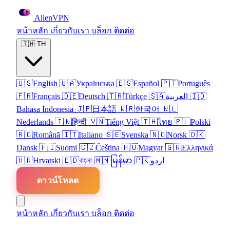
Alien
VPN
หน้าหลัก
เกี่ยวกับเรา
บล็อก
ติดต่อ
🇹🇭
TH
🇺🇸
English
🇺🇦
Українська
🇪🇸
Español
🇵🇹
Português
🇫🇷
Français
🇩🇪
Deutsch
🇹🇷
Türkçe
🇸🇦
العربية
🇮🇩
Bahasa Indonesia
🇯🇵
日本語
🇰🇷
한국어
🇳🇱
Nederlands
🇮🇳
हिन्दी
🇻🇳
Tiếng Việt
🇹🇭
ไทย
🇵🇱
Polski
🇷🇴
Română
🇮🇹
Italiano
🇸🇪
Svenska
🇳🇴
Norsk
🇩🇰
Dansk
🇫🇮
Suomi
🇨🇿
Čeština
🇭🇺
Magyar
🇬🇷
Ελληνικά
🇭🇷
Hrvatski
🇧🇩
বাংলা
🇲🇲
မြန်မာ
🇵🇰
اردو
ดาวน์โหลด
หน้าหลัก
เกี่ยวกับเรา
บล็อก
ติดต่อ