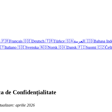
s
🇫🇷
Français
🇩🇪
Deutsch
🇹🇷
Türkçe
🇸🇦
العربية
🇮🇩
Bahasa Ind
🇹
Italiano
🇸🇪
Svenska
🇳🇴
Norsk
🇩🇰
Dansk
🇫🇮
Suomi
🇨🇿
Češ
ca de Confidențialitate
ualizare: aprilie 2026