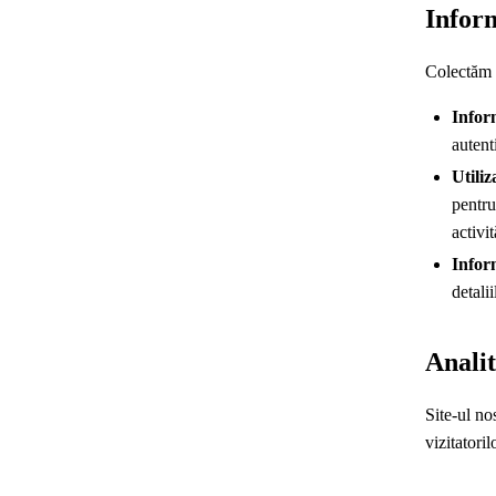
Inform
Colectăm i
Infor
autent
Utiliz
pentru
activit
Inform
detalii
Anali
Site-ul no
vizitatori