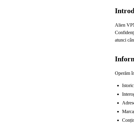
Intro
Alien VPN 
Confidenți
atunci cân
Inform
Operăm în 
Istori
Inter
Adrese
Marcaj
Conțin