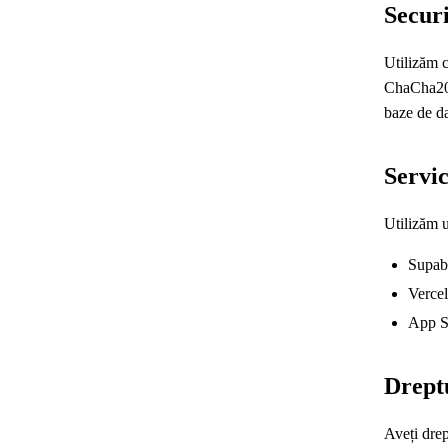
Securi
Utilizăm 
ChaCha20-
baze de da
Servic
Utilizăm u
Supaba
Vercel
App St
Dreptu
Aveți drep