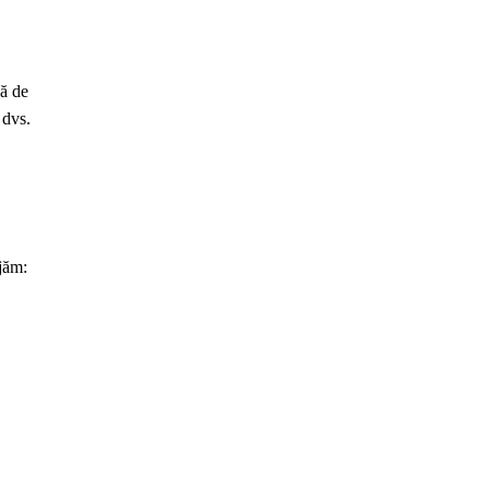
că de
 dvs.
jăm: