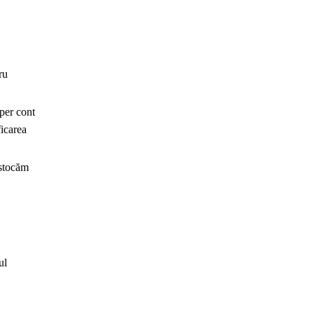
ru
 per cont
ficarea
 stocăm
ul