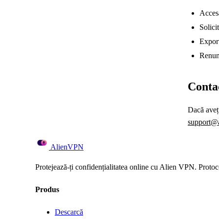
Accesa
Solici
Export
Renunț
Conta
Dacă aveți
support@a
Alien
VPN
Protejează-ți confidențialitatea online cu Alien VPN. Protoco
Produs
Descarcă