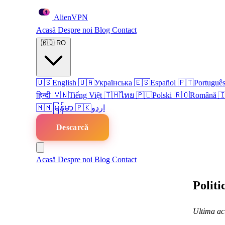
Alien
VPN
Acasă
Despre noi
Blog
Contact
🇷🇴
RO
🇺🇸
English
🇺🇦
Українська
🇪🇸
Español
🇵🇹
Portuguê
हिन्दी
🇻🇳
Tiếng Việt
🇹🇭
ไทย
🇵🇱
Polski
🇷🇴
Română

🇲🇲
မြန်မာ
🇵🇰
اردو
Descarcă
Acasă
Despre noi
Blog
Contact
Politi
Ultima act