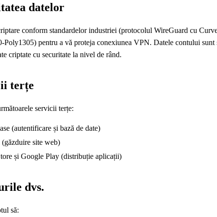
tatea datelor
criptare conform standardelor industriei (protocolul WireGuard cu Cur
Poly1305) pentru a vă proteja conexiunea VPN. Datele contului sunt s
te criptate cu securitate la nivel de rând.
ii terțe
rmătoarele servicii terțe:
se (autentificare și bază de date)
 (găzduire site web)
ore și Google Play (distribuție aplicații)
rile dvs.
tul să: