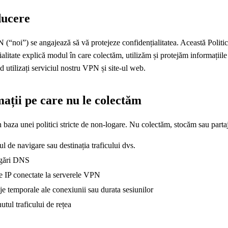
ducere
(“noi”) se angajează să vă protejeze confidențialitatea. Această Politi
alitate explică modul în care colectăm, utilizăm și protejăm informațiile
d utilizați serviciul nostru VPN și site-ul web.
ații pe care nu le colectăm
baza unei politici stricte de non-logare. Nu colectăm, stocăm sau parta
cul de navigare sau destinația traficului dvs.
ogări DNS
 IP conectate la serverele VPN
e temporale ale conexiunii sau durata sesiunilor
utul traficului de rețea