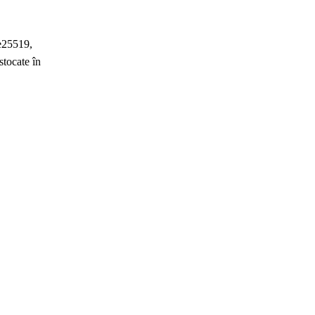
ve25519,
tocate în