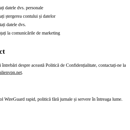
ți datele dvs. personale
tați ștergerea contului și datelor
ați datele dvs.
ați la comunicările de marketing
ct
 întrebări despre această Politică de Confidențialitate, contactați-ne la
lienvpn.net
.
l WireGuard rapid, politică fără jurnale și servere în întreaga lume.