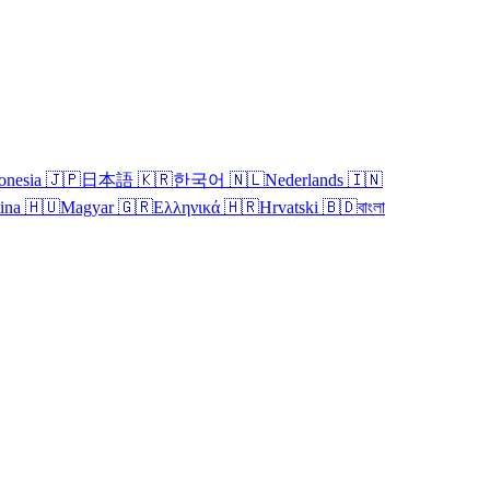
onesia
🇯🇵
日本語
🇰🇷
한국어
🇳🇱
Nederlands
🇮🇳
tina
🇭🇺
Magyar
🇬🇷
Ελληνικά
🇭🇷
Hrvatski
🇧🇩
বাংলা