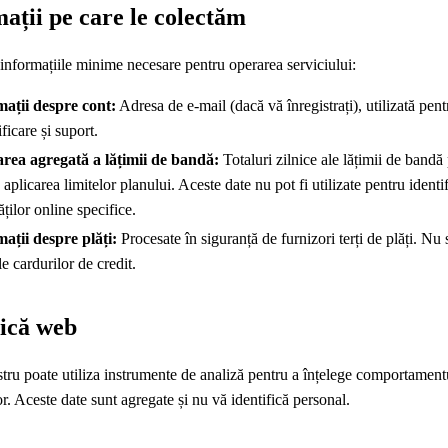
ații pe care le colectăm
nformațiile minime necesare pentru operarea serviciului:
mații despre cont:
Adresa de e-mail (dacă vă înregistrați), utilizată pent
ificare și suport.
area agregată a lățimii de bandă:
Totaluri zilnice ale lățimii de bandă
 aplicarea limitelor planului. Aceste date nu pot fi utilizate pentru identi
ăților online specifice.
ații despre plăți:
Procesate în siguranță de furnizori terți de plăți. Nu
le cardurilor de credit.
tică web
stru poate utiliza instrumente de analiză pentru a înțelege comportament
lor. Aceste date sunt agregate și nu vă identifică personal.