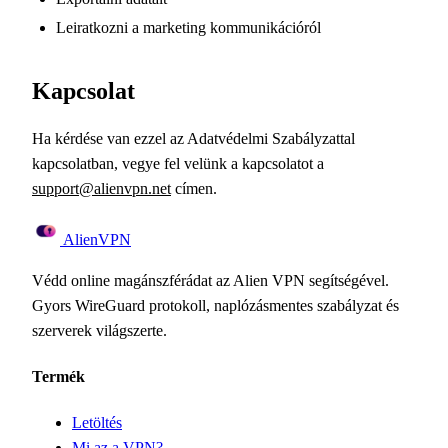
Leiratkozni a marketing kommunikációról
Kapcsolat
Ha kérdése van ezzel az Adatvédelmi Szabályzattal
kapcsolatban, vegye fel velünk a kapcsolatot a
support@alienvpn.net
címen.
Alien
VPN
Védd online magánszférádat az Alien VPN segítségével.
Gyors WireGuard protokoll, naplózásmentes szabályzat és
szerverek világszerte.
Termék
Letöltés
Mi az a VPN?