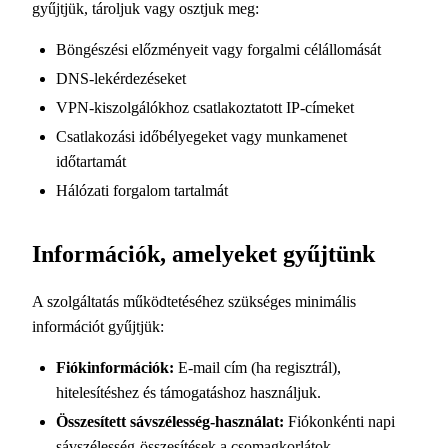
gyűjtjük, tároljuk vagy osztjuk meg:
Böngészési előzményeit vagy forgalmi célállomását
DNS-lekérdezéseket
VPN-kiszolgálókhoz csatlakoztatott IP-címeket
Csatlakozási időbélyegeket vagy munkamenet
időtartamát
Hálózati forgalom tartalmát
Információk, amelyeket gyűjtünk
A szolgáltatás működtetéséhez szükséges minimális
információt gyűjtjük:
Fiókinformációk:
E-mail cím (ha regisztrál),
hitelesítéshez és támogatáshoz használjuk.
Összesített sávszélesség-használat:
Fiókonkénti napi
sávszélesség-összesítések a csomagkorlátok