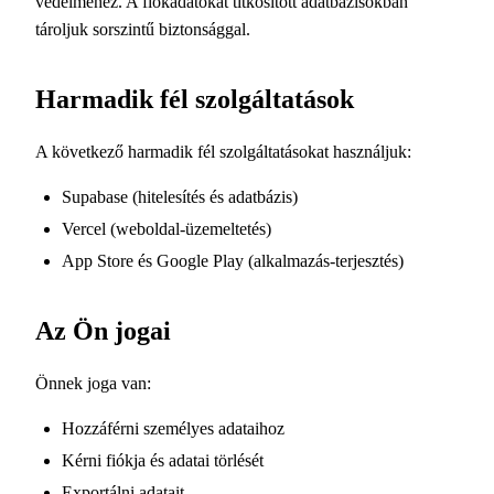
védelméhez. A fiókadatokat titkosított adatbázisokban
tároljuk sorszintű biztonsággal.
Harmadik fél szolgáltatások
A következő harmadik fél szolgáltatásokat használjuk:
Supabase (hitelesítés és adatbázis)
Vercel (weboldal-üzemeltetés)
App Store és Google Play (alkalmazás-terjesztés)
Az Ön jogai
Önnek joga van:
Hozzáférni személyes adataihoz
Kérni fiókja és adatai törlését
Exportálni adatait