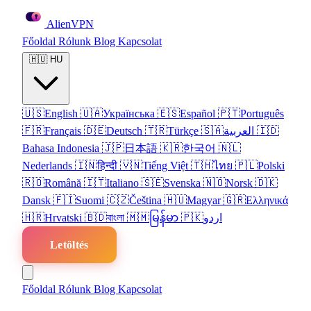
Alien
VPN
Főoldal
Rólunk
Blog
Kapcsolat
🇭🇺
HU
🇺🇸
English
🇺🇦
Українська
🇪🇸
Español
🇵🇹
Português
🇫🇷
Français
🇩🇪
Deutsch
🇹🇷
Türkçe
🇸🇦
العربية
🇮🇩
Bahasa Indonesia
🇯🇵
日本語
🇰🇷
한국어
🇳🇱
Nederlands
🇮🇳
हिन्दी
🇻🇳
Tiếng Việt
🇹🇭
ไทย
🇵🇱
Polski
🇷🇴
Română
🇮🇹
Italiano
🇸🇪
Svenska
🇳🇴
Norsk
🇩🇰
Dansk
🇫🇮
Suomi
🇨🇿
Čeština
🇭🇺
Magyar
🇬🇷
Ελληνικά
🇭🇷
Hrvatski
🇧🇩
বাংলা
🇲🇲
မြန်မာ
🇵🇰
اردو
Letöltés
Főoldal
Rólunk
Blog
Kapcsolat