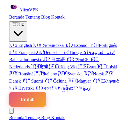
Alien
VPN
Beranda
Tentang
Blog
Kontak
🇮🇩
ID
🇺🇸
English
🇺🇦
Українська
🇪🇸
Español
🇵🇹
Português
🇫🇷
Français
🇩🇪
Deutsch
🇹🇷
Türkçe
🇸🇦
العربية
🇮🇩
Bahasa Indonesia
🇯🇵
日本語
🇰🇷
한국어
🇳🇱
Nederlands
🇮🇳
हिन्दी
🇻🇳
Tiếng Việt
🇹🇭
ไทย
🇵🇱
Polski
🇷🇴
Română
🇮🇹
Italiano
🇸🇪
Svenska
🇳🇴
Norsk
🇩🇰
Dansk
🇫🇮
Suomi
🇨🇿
Čeština
🇭🇺
Magyar
🇬🇷
Ελληνικά
🇭🇷
Hrvatski
🇧🇩
বাংলা
🇲🇲
မြန်မာ
🇵🇰
اردو
Unduh
Beranda
Tentang
Blog
Kontak