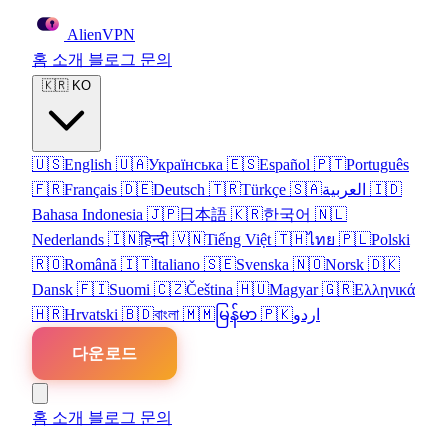
Alien
VPN
홈
소개
블로그
문의
🇰🇷
KO
🇺🇸
English
🇺🇦
Українська
🇪🇸
Español
🇵🇹
Português
🇫🇷
Français
🇩🇪
Deutsch
🇹🇷
Türkçe
🇸🇦
العربية
🇮🇩
Bahasa Indonesia
🇯🇵
日本語
🇰🇷
한국어
🇳🇱
Nederlands
🇮🇳
हिन्दी
🇻🇳
Tiếng Việt
🇹🇭
ไทย
🇵🇱
Polski
🇷🇴
Română
🇮🇹
Italiano
🇸🇪
Svenska
🇳🇴
Norsk
🇩🇰
Dansk
🇫🇮
Suomi
🇨🇿
Čeština
🇭🇺
Magyar
🇬🇷
Ελληνικά
🇭🇷
Hrvatski
🇧🇩
বাংলা
🇲🇲
မြန်မာ
🇵🇰
اردو
다운로드
홈
소개
블로그
문의