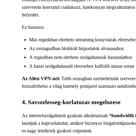
szerverein keresztul csatlakozz, hatekonyan megvaltoztatva a
helyedet.
Ez hasznos:
Mas regiokban elerheto streaming konyvtarak eleresehe
Az orszagodban blokkolt hirportalok olvasasahoz
A regiodban nem elerheto szolgaltatasok hasznalathoz
A hazai szolgaltatasaid eleresehez kulfoldi utazas soran
Az Alien VPN-nel:
Tobb orszagban uzemeltetunk szervereke
hozzaferhetsz a vilag barmely pontjarol szarmazo tartalomh
4. Savszelesseg-korlatozas megelozese
Az internetszolgaltatok gyakran alkalmaznak
“bandwidth t
lassitjak a kapcsolatodat, amikor bizonyos forgalomtipusoka
es nagy letoltesek gyakori celpontok.