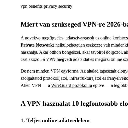
vpn
benefits
privacy
security
Miert van szukseged VPN-re 2026-b
A novekvo megfigyeles, adatszivargasok es online korlato
Private Network)
nelkulozhetetlen eszkozze valt mindenki 
hasznalja. Akar otthon bongeszel, akar tavolrol dolgozol, a
csatlakozol, a VPN megvedi adataidat es megorzi online sz
De nem minden VPN egyforma. Az altalad tapasztalt elony
szolgaltatod protokolljatol, infrastrukturajatol es iranyelvei
Alien VPN — a
WireGuard protokollra
epitve — a legjobb
A VPN hasznalat 10 legfontosabb el
1. Teljes online adatvedelem