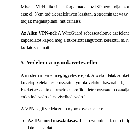
Mivel a VPN titkositja a forgalmadat, az ISP nem tudja azon
ersz el. Nem tudjak szelektiven lassitani a streaminget vag
tudjak megallapitani, mit csinalsz.
Az Alien VPN-nel:
A WireGuard sebessegelonye azt jelenti
kapcsolatot kapod meg a titkositott alagutoon keresztul is. 
korlatozas miatt.
5. Vedelem a nyomkovetes ellen
A modern internet megfigyelesre epul. A weboldalak sutike
kovetopixeleket es cross-site nyomkovetoket hasznalnak, 
Ezeket az adatokat reszletes profilok letrehozasara hasznalj
erdeklodesedroel es viselkedesedrol.
A VPN segit vedekezni a nyomkovetes ellen:
Az IP-cimed maszkolasaval
— a weboldalak nem tudj
latogatasaidat