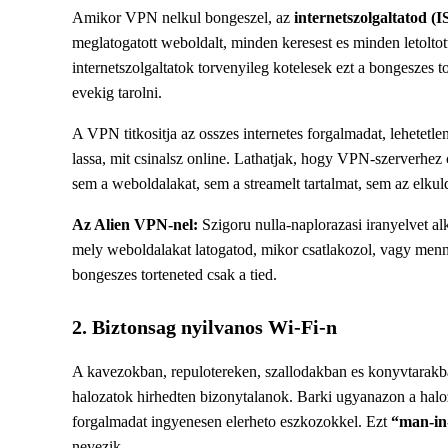
Amikor VPN nelkul bongeszel, az
internetszolgaltatod (I
meglatogatott weboldalt, minden keresest es minden letoltott
internetszolgaltatok torvenyileg kotelesek ezt a bongeszes 
evekig tarolni.
A VPN titkositja az osszes internetes forgalmadat, lehetetl
lassa, mit csinalsz online. Lathatjak, hogy VPN-szerverhez
sem a weboldalakat, sem a streamelt tartalmat, sem az elkul
Az Alien VPN-nel:
Szigoru nulla-naplorazasi iranyelvet a
mely weboldalakat latogatod, mikor csatlakozol, vagy menn
bongeszes torteneted csak a tied.
2. Biztonsag nyilvanos Wi-Fi-n
A kavezokban, repulotereken, szallodakban es konyvtarakba
halozatok hirhedten bizonytalanok. Barki ugyanazon a haloz
forgalmadat ingyenesen elerheto eszkozokkel. Ezt
“man-in
nevezik.