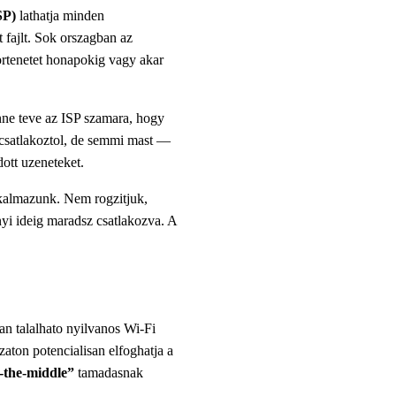
SP)
lathatja minden
 fajlt. Sok orszagban az
tortenetet honapokig vagy akar
enne teve az ISP szamara, hogy
 csatlakoztol, de semmi mast —
dott uzeneteket.
lkalmazunk. Nem rogzitjuk,
yi ideig maradsz csatlakozva. A
n talalhato nyilvanos Wi-Fi
aton potencialisan elfoghatja a
-the-middle”
tamadasnak