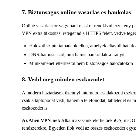
7. Biztonsagos online vasarlas es bankolas
Online vasarlaskor vagy bankolaskor rendkivul erzekeny pe
VPN extra titkositasi reteget ad a HTTPS felett, vedve tege
Halozati szintu tamadaok ellen, amelyek eltavolithatja
DNS-hamositastol, ami hamis bankoldakra iranyit
Munkamenet-elteritestol nem biztonsagos halozatokon
8. Vedd meg minden eszkozodet
A modern haztartasok tizennyi internetre csatlakozott esz
csak a laptopodat vedi, hanem a telefonodat, tabletedet es 
eszkozodet is.
Az Alien VPN-nel:
Alkalmazasaink elerhetoek iOS, macO
rendszerekre. Egyetlen fiok vedi az osszes eszkozodet egys