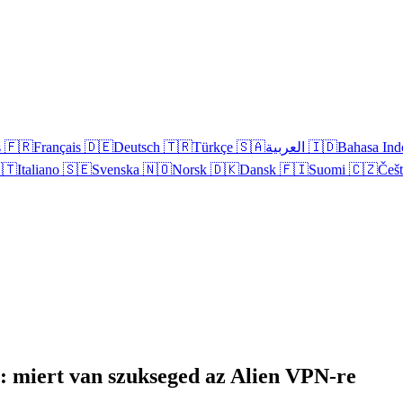
s
🇫🇷
Français
🇩🇪
Deutsch
🇹🇷
Türkçe
🇸🇦
العربية
🇮🇩
Bahasa Ind
🇹
Italiano
🇸🇪
Svenska
🇳🇴
Norsk
🇩🇰
Dansk
🇫🇮
Suomi
🇨🇿
Češ
: miert van szukseged az Alien VPN-re