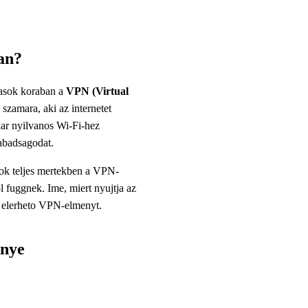
an?
zasok koraban a
VPN (Virtual
szamara, aki az internetet
kar nyilvanos Wi-Fi-hez
abadsagodat.
ok teljes mertekben a VPN-
tol fuggnek. Ime, miert nyujtja az
 elerheto VPN-elmenyt.
onye