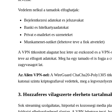
Vedelem nelkul a tamadok elfoghatjak:
Bejelentkezesi adatokat es jelszavakat
Banki es hitelkartyaadatokat
Privat e-maileket es uzeneteket
Munkamenet-sutiket (lehetove teve a fiok atvetelet)
A VPN titkositott alagutat hoz letre az eszkozod es a VPN-s
teve az elfogott adatokat. Meg ha egy tamado el is fogja a cs
zagyvasagot lat.
Az Alien VPN-nel:
A WireGuard ChaCha20-Poly1305 titkosi
katonai szintu kriptografiaval vedettek, meg a legveszelyezt
3. Hozzaferes vilagszerte elerheto tartalm
Sok streaming szolgaltatas, hirportal es kozossegi media pla
foldrajzi elhelyezkedesed alapjan. A VPN lehetove teszi, 