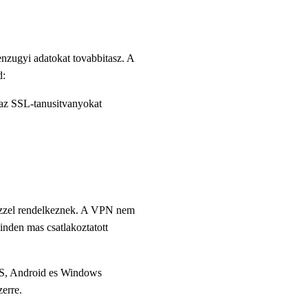
nzugyi adatokat tovabbitasz. A
d:
k az SSL-tanusitvanyokat
kozzel rendelkeznek. A VPN nem
minden mas csatlakoztatott
S, Android es Windows
zerre.