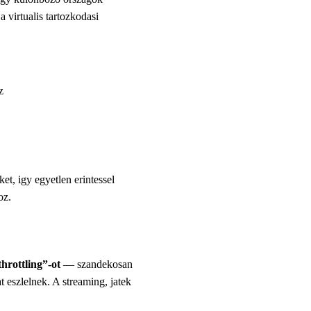
 virtualis tartozkodasi
z
t, igy egyetlen erintessel
oz.
hrottling”-ot
— szandekosan
t eszlelnek. A streaming, jatek