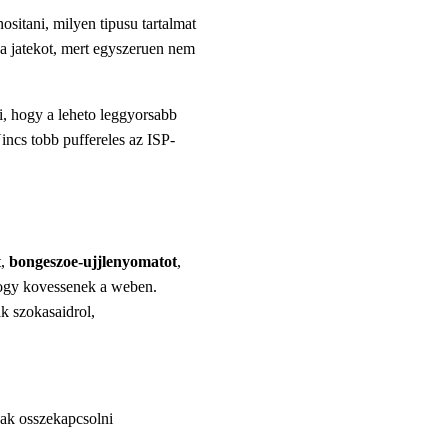
ositani, milyen tipusu tartalmat
y a jatekot, mert egyszeruen nem
, hogy a leheto leggyorsabb
Nincs tobb puffereles az ISP-
t,
bongeszoe-ujjlenyomatot
,
hogy kovessenek a weben.
ak szokasaidrol,
ak osszekapcsolni