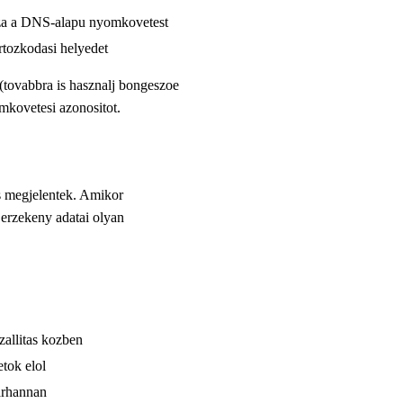
 a DNS-alapu nyomkovetest
artozkodasi helyedet
tovabbra is hasznalj bongeszoe
omkovetesi azonositot.
is megjelentek. Amikor
 erzekeny adatai olyan
allitas kozben
tok elol
arhannan