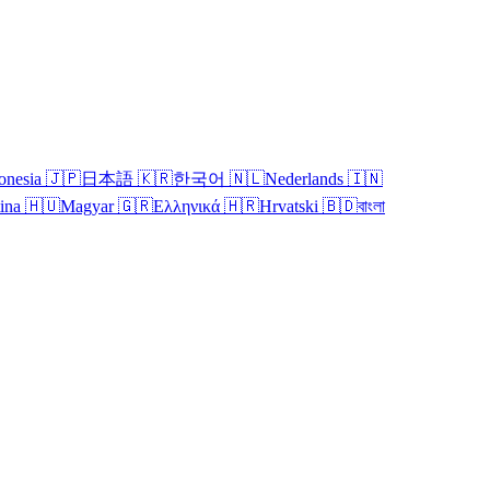
onesia
🇯🇵
日本語
🇰🇷
한국어
🇳🇱
Nederlands
🇮🇳
tina
🇭🇺
Magyar
🇬🇷
Ελληνικά
🇭🇷
Hrvatski
🇧🇩
বাংলা