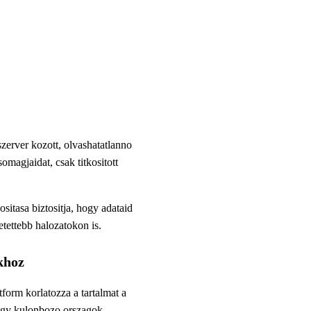
zerver kozott, olvashatatlanno
omagjaidat, csak titkositott
tasa biztositja, hogy adataid
etettebb halozatokon is.
akhoz
tform korlatozza a tartalmat a
hogy kulonbozo orszagok