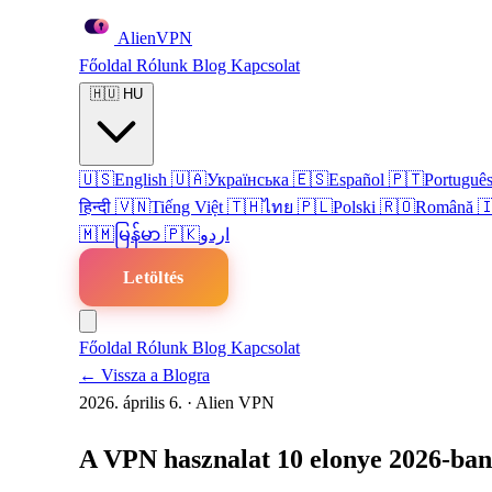
Alien
VPN
Főoldal
Rólunk
Blog
Kapcsolat
🇭🇺
HU
🇺🇸
English
🇺🇦
Українська
🇪🇸
Español
🇵🇹
Portuguê
हिन्दी
🇻🇳
Tiếng Việt
🇹🇭
ไทย
🇵🇱
Polski
🇷🇴
Română

🇲🇲
မြန်မာ
🇵🇰
اردو
Letöltés
Főoldal
Rólunk
Blog
Kapcsolat
← Vissza a Blogra
2026. április 6.
·
Alien VPN
A VPN hasznalat 10 elonye 2026-ban