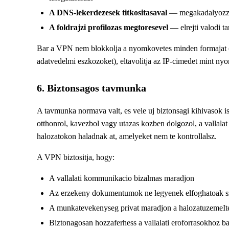
A DNS-lekerdezesek titkositasaval
— megakadalyozza
A foldrajzi profilozas megtoresevel
— elrejti valodi t
Bar a VPN nem blokkolja a nyomkovetes minden formajat (
adatvedelmi eszkozoket), eltavolitja az IP-cimedet mint ny
6. Biztonsagos tavmunka
A tavmunka normava valt, es vele uj biztonsagi kihivasok 
otthonrol, kavezbol vagy utazas kozben dolgozol, a vallalat
halozatokon haladnak at, amelyeket nem te kontrollalsz.
A VPN biztositja, hogy:
A vallalati kommunikacio bizalmas maradjon
Az erzekeny dokumentumok ne legyenek elfoghatoak sz
A munkatevekenyseg privat maradjon a halozatuzemeIte
Biztonagosan hozzaferhess a vallalati eroforrasokhoz b