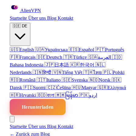
Alien
VPN
Startseite
Über uns
Blog
Kontakt
🇩🇪
DE
🇺🇸
English
🇺🇦
Українська
🇪🇸
Español
🇵🇹
Português
🇫🇷
Français
🇩🇪
Deutsch
🇹🇷
Türkçe
🇸🇦
العربية
🇮🇩
Bahasa Indonesia
🇯🇵
日本語
🇰🇷
한국어
🇳🇱
Nederlands
🇮🇳
हिन्दी
🇻🇳
Tiếng Việt
🇹🇭
ไทย
🇵🇱
Polski
🇷🇴
Română
🇮🇹
Italiano
🇸🇪
Svenska
🇳🇴
Norsk
🇩🇰
Dansk
🇫🇮
Suomi
🇨🇿
Čeština
🇭🇺
Magyar
🇬🇷
Ελληνικά
🇭🇷
Hrvatski
🇧🇩
বাংলা
🇲🇲
မြန်မာ
🇵🇰
اردو
Herunterladen
Startseite
Über uns
Blog
Kontakt
← Zurück zum Blog