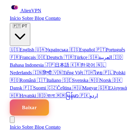
Alien
VPN
Início
Sobre
Blog
Contato
🇵🇹
PT
🇺🇸
English
🇺🇦
Українська
🇪🇸
Español
🇵🇹
Português
🇫🇷
Français
🇩🇪
Deutsch
🇹🇷
Türkçe
🇸🇦
العربية
🇮🇩
Bahasa Indonesia
🇯🇵
日本語
🇰🇷
한국어
🇳🇱
Nederlands
🇮🇳
हिन्दी
🇻🇳
Tiếng Việt
🇹🇭
ไทย
🇵🇱
Polski
🇷🇴
Română
🇮🇹
Italiano
🇸🇪
Svenska
🇳🇴
Norsk
🇩🇰
Dansk
🇫🇮
Suomi
🇨🇿
Čeština
🇭🇺
Magyar
🇬🇷
Ελληνικά
🇭🇷
Hrvatski
🇧🇩
বাংলা
🇲🇲
မြန်မာ
🇵🇰
اردو
Baixar
Início
Sobre
Blog
Contato