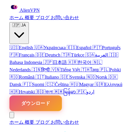
Alien
VPN
ホーム
概要
ブログ
お問い合わせ
🇯🇵
JA
🇺🇸
English
🇺🇦
Українська
🇪🇸
Español
🇵🇹
Português
🇫🇷
Français
🇩🇪
Deutsch
🇹🇷
Türkçe
🇸🇦
العربية
🇮🇩
Bahasa Indonesia
🇯🇵
日本語
🇰🇷
한국어
🇳🇱
Nederlands
🇮🇳
हिन्दी
🇻🇳
Tiếng Việt
🇹🇭
ไทย
🇵🇱
Polski
🇷🇴
Română
🇮🇹
Italiano
🇸🇪
Svenska
🇳🇴
Norsk
🇩🇰
Dansk
🇫🇮
Suomi
🇨🇿
Čeština
🇭🇺
Magyar
🇬🇷
Ελληνικά
🇭🇷
Hrvatski
🇧🇩
বাংলা
🇲🇲
မြန်မာ
🇵🇰
اردو
ダウンロード
ホーム
概要
ブログ
お問い合わせ