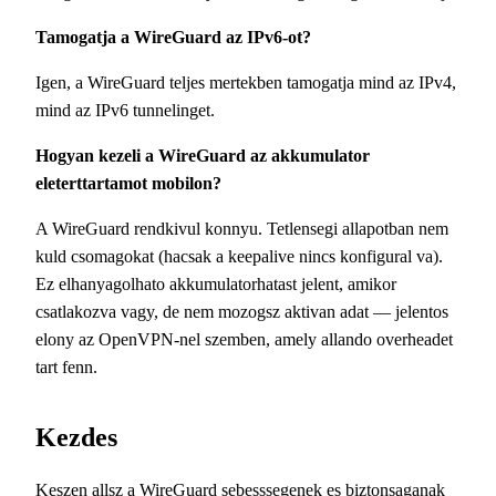
Tamogatja a WireGuard az IPv6-ot?
Igen, a WireGuard teljes mertekben tamogatja mind az IPv4,
mind az IPv6 tunnelinget.
Hogyan kezeli a WireGuard az akkumulator
eleterttartamot mobilon?
A WireGuard rendkivul konnyu. Tetlensegi allapotban nem
kuld csomagokat (hacsak a keepalive nincs konfigural va).
Ez elhanyagolhato akkumulatorhatast jelent, amikor
csatlakozva vagy, de nem mozogsz aktivan adat — jelentos
elony az OpenVPN-nel szemben, amely allando overheadet
tart fenn.
Kezdes
Keszen allsz a WireGuard sebesssegenek es biztonsaganak