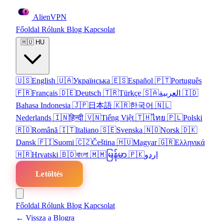
Alien
VPN
Főoldal
Rólunk
Blog
Kapcsolat
🇭🇺
HU
🇺🇸
English
🇺🇦
Українська
🇪🇸
Español
🇵🇹
Português
🇫🇷
Français
🇩🇪
Deutsch
🇹🇷
Türkçe
🇸🇦
العربية
🇮🇩
Bahasa Indonesia
🇯🇵
日本語
🇰🇷
한국어
🇳🇱
Nederlands
🇮🇳
हिन्दी
🇻🇳
Tiếng Việt
🇹🇭
ไทย
🇵🇱
Polski
🇷🇴
Română
🇮🇹
Italiano
🇸🇪
Svenska
🇳🇴
Norsk
🇩🇰
Dansk
🇫🇮
Suomi
🇨🇿
Čeština
🇭🇺
Magyar
🇬🇷
Ελληνικά
🇭🇷
Hrvatski
🇧🇩
বাংলা
🇲🇲
မြန်မာ
🇵🇰
اردو
Letöltés
Főoldal
Rólunk
Blog
Kapcsolat
← Vissza a Blogra