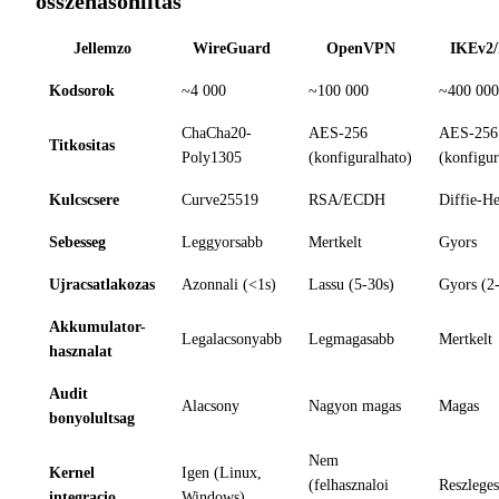
osszehasonlitas
Jellemzo
WireGuard
OpenVPN
IKEv2/
Kodsorok
~4 000
~100 000
~400 000
ChaCha20-
AES-256
AES-256
Titkositas
Poly1305
(konfiguralhato)
(konfigur
Kulcscsere
Curve25519
RSA/ECDH
Diffie-H
Sebesseg
Leggyorsabb
Mertkelt
Gyors
Ujracsatlakozas
Azonnali (<1s)
Lassu (5-30s)
Gyors (2-
Akkumulator-
Legalacsonyabb
Legmagasabb
Mertkelt
hasznalat
Audit
Alacsony
Nagyon magas
Magas
bonyolultsag
Nem
Kernel
Igen (Linux,
(felhasznaloi
Reszleges
integracio
Windows)