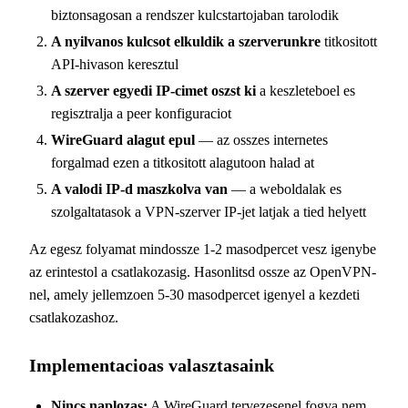
biztonsagosan a rendszer kulcstartojaban tarolodik
A nyilvanos kulcsot elkuldik a szerverunkre
titkositott
API-hivason keresztul
A szerver egyedi IP-cimet oszst ki
a keszleteboel es
regisztralja a peer konfiguraciot
WireGuard alagut epul
— az osszes internetes
forgalmad ezen a titkositott alagutoon halad at
A valodi IP-d maszkolva van
— a weboldalak es
szolgaltatasok a VPN-szerver IP-jet latjak a tied helyett
Az egesz folyamat mindossze 1-2 masodpercet vesz igenybe
az erintestol a csatlakozasig. Hasonlitsd ossze az OpenVPN-
nel, amely jellemzoen 5-30 masodpercet igenyel a kezdeti
csatlakozashoz.
Implementacioas valasztasaink
Nincs naplozas:
A WireGuard tervezesenel fogva nem