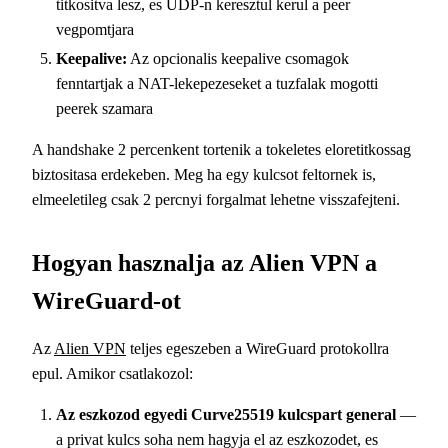
titkositva lesz, es UDP-n keresztul kerul a peer
vegpomtjara
Keepalive:
Az opcionalis keepalive csomagok
fenntartjak a NAT-lekepezeseket a tuzfalak mogotti
peerek szamara
A handshake 2 percenkent tortenik a tokeletes eloretitkossag
biztositasa erdekeben. Meg ha egy kulcsot feltornek is,
elmeeletileg csak 2 percnyi forgalmat lehetne visszafejteni.
Hogyan hasznalja az Alien VPN a
WireGuard-ot
Az
Alien VPN
teljes egeszeben a WireGuard protokollra
epul. Amikor csatlakozol:
Az eszkozod egyedi Curve25519 kulcspart general
—
a privat kulcs soha nem hagyja el az eszkozodet, es