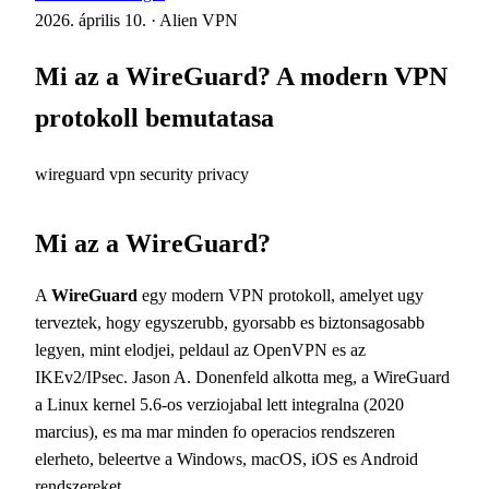
2026. április 10.
·
Alien VPN
Mi az a WireGuard? A modern VPN
protokoll bemutatasa
wireguard
vpn
security
privacy
Mi az a WireGuard?
A
WireGuard
egy modern VPN protokoll, amelyet ugy
terveztek, hogy egyszerubb, gyorsabb es biztonsagosabb
legyen, mint elodjei, peldaul az OpenVPN es az
IKEv2/IPsec. Jason A. Donenfeld alkotta meg, a WireGuard
a Linux kernel 5.6-os verziojabal lett integralna (2020
marcius), es ma mar minden fo operacios rendszeren
elerheto, beleertve a Windows, macOS, iOS es Android
rendszereket.