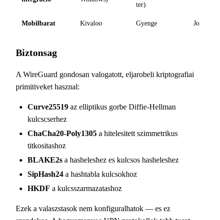
ter)
Mobilbarat
Kivaloo
Gyenge
Jo
Biztonsag
A WireGuard gondosan valogatott, eljarobeli kriptografiai
primitiveket hasznal:
Curve25519
az elliptikus gorbe Diffie-Hellman
kulcscserhez
ChaCha20-Poly1305
a hitelesitett szimmetrikus
titkositashoz
BLAKE2s
a hasheleshez es kulcsos hasheleshez
SipHash24
a hashtabla kulcsokhoz
HKDF
a kulcsszarmazatashoz
Ezek a valaszstasok nem konfiguralhatok — es ez