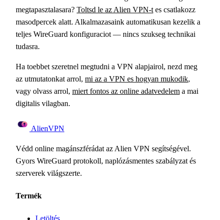
megtapasztalasara?
Toltsd le az Alien VPN-t
es csatlakozz
masodpercek alatt. Alkalmazasaink automatikusan kezelik a
teljes WireGuard konfiguraciot — nincs szukseg technikai
tudasra.
Ha toebbet szeretnel megtudni a VPN alapjairol, nezd meg
az utmutatonkat arrol,
mi az a VPN es hogyan mukodik
,
vagy olvass arrol,
miert fontos az online adatvedelem
a mai
digitalis vilagban.
Alien
VPN
Védd online magánszférádat az Alien VPN segítségével.
Gyors WireGuard protokoll, naplózásmentes szabályzat és
szerverek világszerte.
Termék
Letöltés