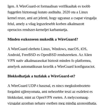
Igen. A WireGuard-ot formaalisan verifikaaltak es toobb
fuggetlen biztonsagi kutato auditalta. 2020 ota a Linux
kernel resze, ami azt jelenti, hogy ugyanaz a csapat vizsgalja
felul, amely a vilag legszelesebb korben alkalmazott
operacios rendszer-kerneljet karbantartja.
Minden eszkozoeon mukodik a WireGuard?
A WireGuard elerheto Linux, Windows, macOS, iOS,
Android, FreeBSD es OpenBSD rendszereken. Az Alien
VPN nativ alkalmazasokat biztosit minden fo platformra,
amelyek automatikusan kezelik a WireGuard konfiguraciot.
Blokkolhatjak a tuzfalak a WireGuard-ot?
A WireGuard UDP-t hasznal, es nincs megkulonbozteto
forgalmi ujjlenyomata, ami nehezebbe teszi az eszlelest es
blokkolast, mint az OpenVPN eseten. A melycsomaag-
vizsgalat azonban nehany esetben meg mindig azonosithatja.