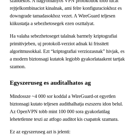
szandekos. A hagyomanyos VPN protokollok tobb tucat
rejtjelkombinaciot kinalnak, ami felre konfiguraciokhoz es
downgrade tamadasokhoz vezet. A WireGuard teljesen
kiikustatja a sebezhetosegek ezen oszttalyat.
Ha valaha sebezhetoseget talalnak barmely kriptografiai
primitivjeben, uj protokoll-verziot adnak ki frissitett
algoritmusokkal. Ezt “kriptografiai verziozasnak” hivjak, es
a modern biztonsagi kutatok legjobb gyakorlataakent tartjak
szamon.
Egyszeruseg es auditalhatos ag
Mindossze ~4 000 sor koddal a WireGuard-ot egyetlen
biztonsagi kutato teljesen audithalhatja eszszeru idon belul.
Az OpenVPN tobb mint 100 000 sora gyakorlatilag
lehetetlenne teszi az atfogo auditot kis csapatok szamara.
Ez az egyszeruseg azt is jelenti: