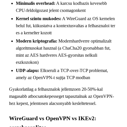
Minimalis overhead:
A karcsu kodbazis kevesebb
CPU-feldolgozast jelent csomagonkent
Kernel szintu mukodes:
A WireGuard az OS kernelen
belul fut, kiikustatva a kontextusvaltas a felhasznaloi ter
es a kernelter kozott
Modern kriptografia:
Modernhardverre optimalizalt
algoritmusokat hasznal (a ChaCha20 gyorsabban fut,
mint az AES hardveres AES-gyorsitas nelkuli
eszkozokon)
UDP-alapu:
Elkseruli a TCP-over-TCP problemat,
amely az OpenVPN-t sujtja TCP modban
Gyakorlatilag a felhasznalok jellemzoen 20-50%-kal
magasabb atbocsatokepesseget tapasztalnak az OpenVPN-
hez kepest, jelentosen alacsonyabb kesleltetessel.
WireGuard vs OpenVPN vs IKEv2: