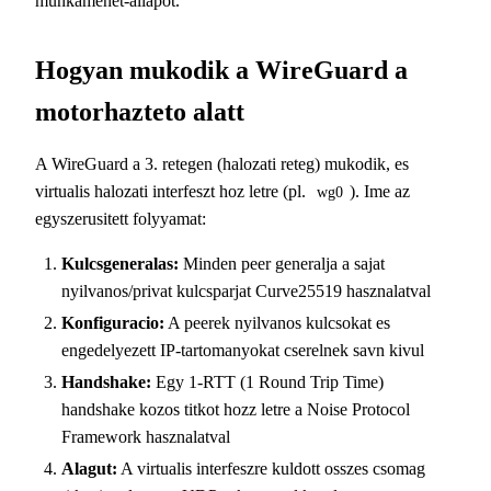
munkamenet-allapot.
Hogyan mukodik a WireGuard a
motorhazteto alatt
A WireGuard a 3. retegen (halozati reteg) mukodik, es
virtualis halozati interfeszt hoz letre (pl.
). Ime az
wg0
egyszerusitett folyyamat:
Kulcsgeneralas:
Minden peer generalja a sajat
nyilvanos/privat kulcsparjat Curve25519 hasznalatval
Konfiguracio:
A peerek nyilvanos kulcsokat es
engedelyezett IP-tartomanyokat cserelnek savn kivul
Handshake:
Egy 1-RTT (1 Round Trip Time)
handshake kozos titkot hozz letre a Noise Protocol
Framework hasznalatval
Alagut:
A virtualis interfeszre kuldott osszes csomag