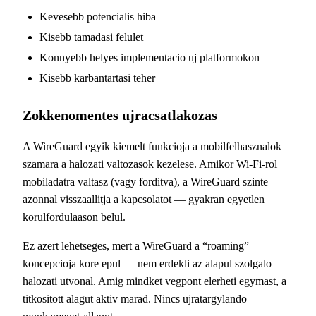
Kevesebb potencialis hiba
Kisebb tamadasi felulet
Konnyebb helyes implementacio uj platformokon
Kisebb karbantartasi teher
Zokkenomentes ujracsatlakozas
A WireGuard egyik kiemelt funkcioja a mobilfelhasznalok
szamara a halozati valtozasok kezelese. Amikor Wi-Fi-rol
mobiladatra valtasz (vagy forditva), a WireGuard szinte
azonnal visszaallitja a kapcsolatot — gyakran egyetlen
korulfordulaason belul.
Ez azert lehetseges, mert a WireGuard a “roaming”
koncepcioja kore epul — nem erdekli az alapul szolgalo
halozati utvonal. Amig mindket vegpont elerheti egymast, a
titkositott alagut aktiv marad. Nincs ujratargylando