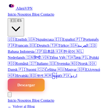
Alien
VPN
Inicio
Nosotros
Blog
Contacto
🇪🇸
ES
🇺🇸
English
🇺🇦
Українська
🇪🇸
Español
🇵🇹
Português
🇫🇷
Français
🇩🇪
Deutsch
🇹🇷
Türkçe
🇸🇦
العربية
🇮🇩
Bahasa Indonesia
🇯🇵
日本語
🇰🇷
한국어
🇳🇱
Nederlands
🇮🇳
हिन्दी
🇻🇳
Tiếng Việt
🇹🇭
ไทย
🇵🇱
Polski
🇷🇴
Română
🇮🇹
Italiano
🇸🇪
Svenska
🇳🇴
Norsk
🇩🇰
Dansk
🇫🇮
Suomi
🇨🇿
Čeština
🇭🇺
Magyar
🇬🇷
Ελληνικά
🇭🇷
Hrvatski
🇧🇩
বাংলা
🇲🇲
မြန်မာ
🇵🇰
اردو
Descargar
Inicio
Nosotros
Blog
Contacto
← Volver al Blog